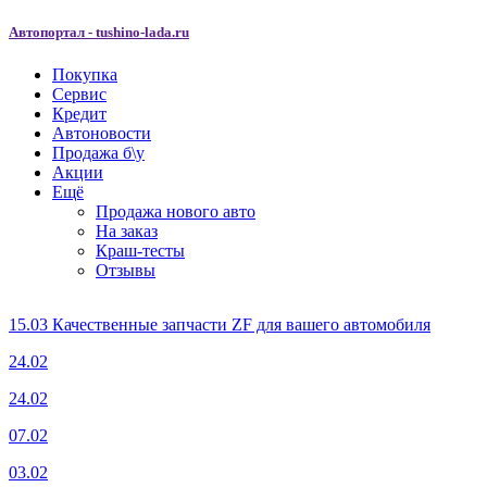
Автопортал - tushino-lada.ru
Покупка
Сервис
Кредит
Автоновости
Продажа б\у
Акции
Ещё
Продажа нового авто
На заказ
Краш-тесты
Отзывы
15.03
Качественные запчасти ZF для вашего автомобиля
24.02
24.02
07.02
03.02