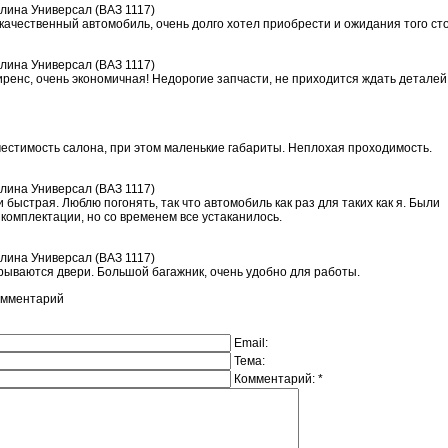
алина Универсал (ВАЗ 1117)
качественный автомобиль, очень долго хотел приобрести и ожидания того ст
алина Универсал (ВАЗ 1117)
ренс, очень экономичная! Недорогие запчасти, не приходится ждать деталей
естимость салона, при этом маленькие габариты. Неплохая проходимость.
алина Универсал (ВАЗ 1117)
 быстрая. Люблю погонять, так что автомобиль как раз для таких как я. Были
комплектации, но со временем все устаканилось.
алина Универсал (ВАЗ 1117)
рываются двери. Большой багажник, очень удобно для работы.
омментарий
Email:
Тема:
Комментарий: *