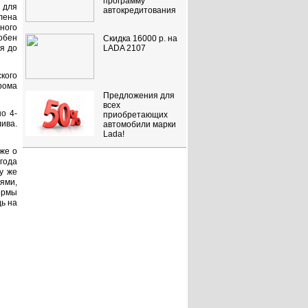
программу
 для
автокредитования
лена
ного
обен
Скидка 16000 р. на
я до
LADA 2107
кого
рома
Предложения для
всех
о 4-
приобретающих
ива.
автомобили марки
Lada!
уже о
 года
у же
ями,
ормы
дь на