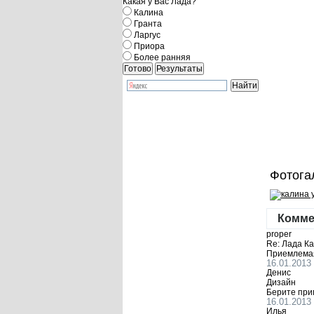
Какая у Вас Лада?
Калина
Гранта
Ларгус
Приора
Более ранняя
Фотога
Комме
proper
Re: Лада К
Приемлемая 
16.01.2013
Денис
Дизайн
Берите при
16.01.2013
Илья