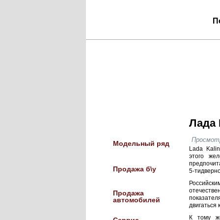
П
Лада 
Услуги
Просмотр
Модельный ряд
Lada Kali
этого же
предпочит
Продажа б\у
5-тидверно
Российски
отечестве
Продажа
показате
автомобилей
двигаться 
К тому ж