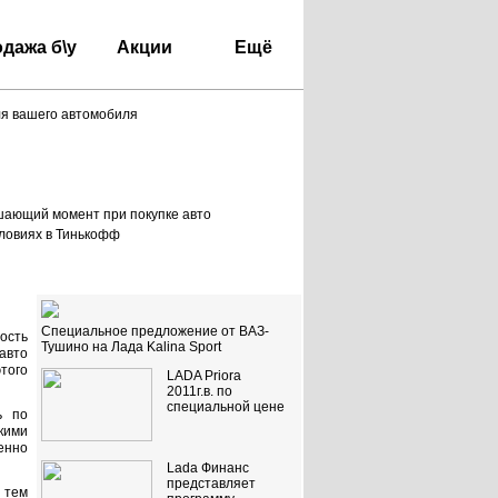
дажа б\у
Акции
Ещё
ля вашего автомобиля
шающий момент при покупке авто
словиях в Тинькофф
Акции
Специальное предложение от ВАЗ-
ость
Тушино на Лада Kalina Sport
авто
того
LADA Priora
2011г.в. по
специальной цене
ь по
кими
енно
Lada Финанс
представляет
 тем