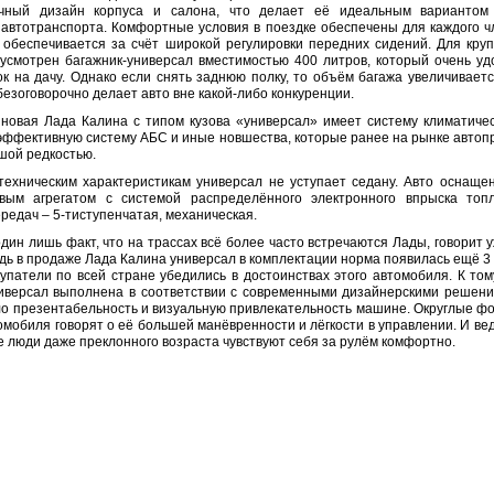
ичный дизайн корпуса и салона, что делает её идеальным вариантом
 автотранспорта. Комфортные условия в поездке обеспечены для каждого ч
о обеспечивается за счёт широкой регулировки передних сидений. Для круп
дусмотрен багажник-универсал вместимостью 400 литров, который очень уд
ок на дачу. Однако если снять заднюю полку, то объём багажа увеличиваетс
 безоговорочно делает авто вне какой-либо конкуренции.
 новая Лада Калина с типом кузова «универсал» имеет систему климатичес
 эффективную систему АБС и иные новшества, которые ранее на рынке автоп
шой редкостью.
техническим характеристикам универсал не уступает седану. Авто оснащен
вым агрегатом с системой распределённого электронного впрыска топл
редач – 5-тиступенчатая, механическая.
дин лишь факт, что на трассах всё более часто встречаются Лады, говорит 
дь в продаже Лада Калина универсал в комплектации норма появилась ещё 3
купатели по всей стране убедились в достоинствах этого автомобиля. К том
иверсал выполнена в соответствии с современными дизайнерскими решени
ло презентабельность и визуальную привлекательность машине. Округлые ф
омобиля говорят о её большей манёвренности и лёгкости в управлении. И ве
 люди даже преклонного возраста чувствуют себя за рулём комфортно.