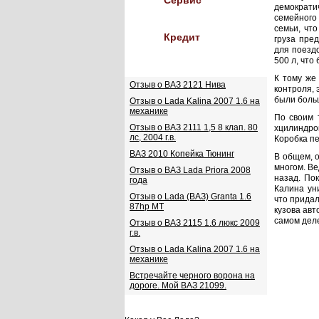
Сервис
демократ
семейного
семьи, чт
Кредит
груза пре
для поезд
500 л, что
Отзывы
К тому же
Отзыв о ВАЗ 2121 Нива
контроля,
были боль
Отзыв о Lada Kalina 2007 1.6 на
механике
По своим 
Отзыв о ВАЗ 2111 1,5 8 клап. 80
хцилиндро
лс, 2004 г.в.
Коробка пе
ВАЗ 2010 Копейка Тюнинг
В общем, о
многом. Ве
Отзыв о ВАЗ Lada Priora 2008
назад. По
года
Калина ун
Отзыв о Lada (ВАЗ) Granta 1.6
что прида
87hp MT
кузова авт
самом деле
Отзыв о ВАЗ 2115 1.6 люкс 2009
г.в.
Отзыв о Lada Kalina 2007 1.6 на
механике
Встречайте черного ворона на
дороге. Мой ВАЗ 21099.
Опрос