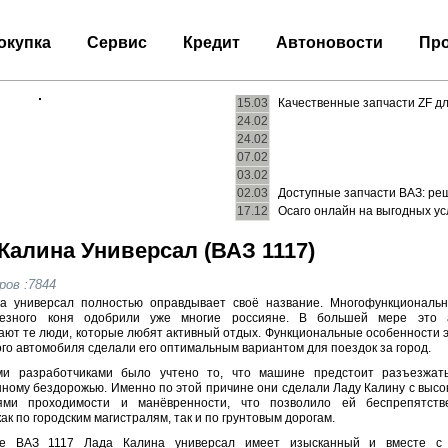
окупка
Сервис
Кредит
Автоновости
Про
15.03
Качественные запчасти ZF д
24.02
24.02
07.02
03.02
02.03
Доступные запчасти ВАЗ: ре
17.12
Осаго онлайн на выгодных у
Калина Универсал (ВАЗ 1117)
ов :7844
na универсал полностью оправдывает своё название. Многофункциональн
лезного коня одобрили уже многие россияне. В большей мере это 
ают те люди, которые любят активный отдых. Функциональные особенности э
го автомобиля сделали его оптимальным вариантом для поездок за город.
ми разработчиками было учтено то, что машине предстоит разъезжат
нному бездорожью. Именно по этой причине они сделали Ладу Калину с высо
лями проходимости и манёвренности, что позволило ей беспрепятств
как по городским магистралям, так и по грунтовым дорогам.
е ВАЗ 1117 Лада Калина универсал имеет изысканный и вместе с